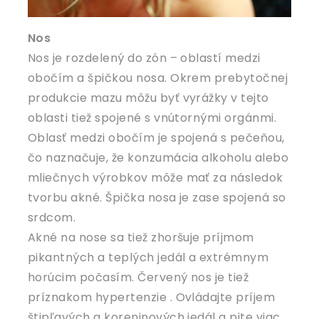
Nos
Nos je rozdelený do zón – oblastí medzi
obočím a špičkou nosa. Okrem prebytočnej
produkcie mazu môžu byť vyrážky v tejto
oblasti tiež spojené s vnútornými orgánmi.
Oblasť medzi obočím je spojená s pečeňou,
čo naznačuje, že konzumácia alkoholu alebo
mliečnych výrobkov môže mať za následok
tvorbu akné. Špička nosa je zase spojená so
srdcom.
Akné na nose sa tiež zhoršuje príjmom
pikantných a teplých jedál a extrémnym
horúcim počasím. Červený nos je tiež
príznakom hypertenzie . Ovládajte príjem
štipľavých a koreninových jedál a pite viac