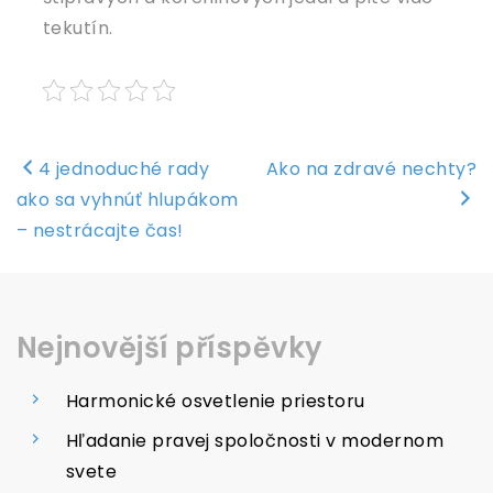
tekutín.
Navigace
4 jednoduché rady
Ako na zdravé nechty?
pro
ako sa vyhnúť hlupákom
příspěvek
– nestrácajte čas!
Nejnovější příspěvky
Harmonické osvetlenie priestoru
Hľadanie pravej spoločnosti v modernom
svete