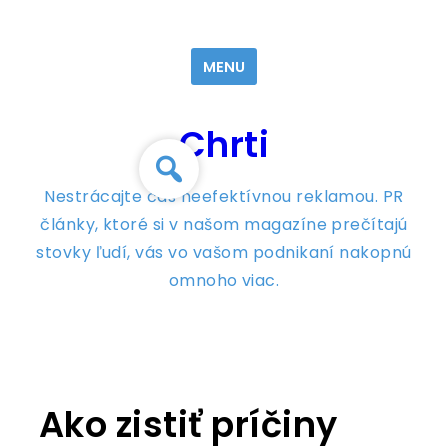
Skip
to
MENU
content
Chrti
Nestrácajte čas neefektívnou reklamou. PR
články, ktoré si v našom magazíne prečítajú
stovky ľudí, vás vo vašom podnikaní nakopnú
omnoho viac.
Ako zistiť príčiny