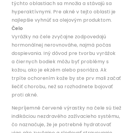
týchto oblastiach sa množia a stávajú sa
hyperaktívnymi. Pre akné v tejto oblasti je
najlepšie vyhnúť sa olejovým produktom.
Čelo
Vyrážky na čele zvyčajne zodpovedajú
hormonálnej nerovnováhe, najmä počas
dospievania. Iný dôvod pre tvorbu vyrážok
a čiernych bodiek môžu byť problémy s
kožou, ako je ekzém alebo psoriáza. Ak
trpíte ochorením kože by ste prv mali začať
liečiť chorobu, než sa rozhodnete bojovať
proti akné.
Nepríjemné červené výrastky na čele sú tiež
indikáciou nezdravého zažívacieho systému,
čo naznačuje, že je potrebné hydratovať
viac ako zvyčajne a sledovať stravovanie.