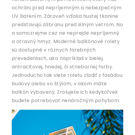
ochráni pred nepríjemným a nebezpečným
UV žiarením. Zároveň vďaka hustej tkanine
predstavujú zábranu pred silným vetrom. No
a samozrejme cez ne neprejde nepríjemný
a otravný hmyz. Moderné balkónové rolety
sú dostupné v rôznych farebných
prevedeniach, ako napríklad v bielej,
antracitovej, hnedej, či striebornej farby.
Jednoducho tak viete roletu zladiť z fasádou
budovy alebo so štýlom, v akom máte
balkón vybavený. Zrolujete ich kedykoľvek
budete potrebovať nenáročným pohybom.