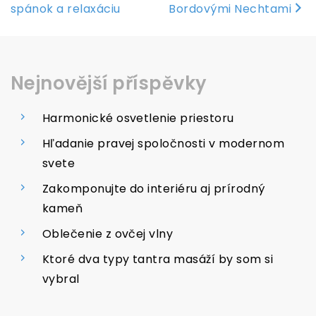
příspěvek
spánok a relaxáciu
Bordovými Nechtami
Nejnovější příspěvky
Harmonické osvetlenie priestoru
Hľadanie pravej spoločnosti v modernom
svete
Zakomponujte do interiéru aj prírodný
kameň
Oblečenie z ovčej vlny
Ktoré dva typy tantra masáží by som si
vybral