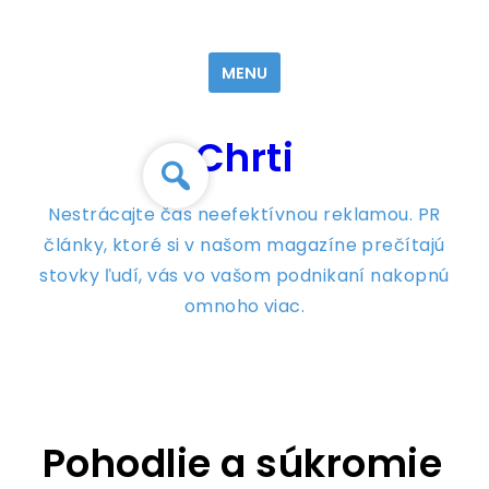
Skip
to
MENU
content
Chrti
Nestrácajte čas neefektívnou reklamou. PR
články, ktoré si v našom magazíne prečítajú
stovky ľudí, vás vo vašom podnikaní nakopnú
omnoho viac.
Pohodlie a súkromie