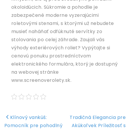
okoloidúcich. Súkromie a pohodlie je
zabezpečené moderne vyzerajúcimi
roletovými stenami, s ktorými už nebudete
musieť naháňať odfúknuté servítky zo
stolovania po celej záhrade. Zaujali vás
výhody exteriérových roliet? Vypýtajte si
cenovú ponuku prostredníctvom
elektronického formulára, ktorý je dostupný
na webovej stránke
www.screenoverolety.sk.
Navigace
Klínový vankúš:
Tradičná Elegancia pre
pro
Pomocník pre pohodlný
Akúkoľvek Príležitosť s