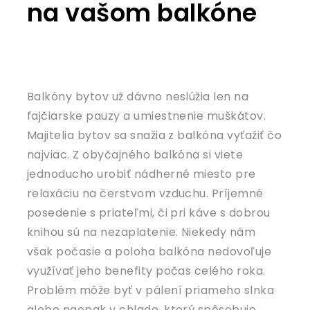
na vašom balkóne
Balkóny bytov už dávno neslúžia len na
fajčiarske pauzy a umiestnenie muškátov.
Majitelia bytov sa snažia z balkóna vyťažiť čo
najviac. Z obyčajného balkóna si viete
jednoducho urobiť nádherné miesto pre
relaxáciu na čerstvom vzduchu. Príjemné
posedenie s priateľmi, či pri káve s dobrou
knihou sú na nezaplatenie. Niekedy nám
však počasie a poloha balkóna nedovoľuje
využívať jeho benefity počas celého roka.
Problém môže byť v pálení priameho slnka
alebo naopak v chlade, ktorý spôsobuje