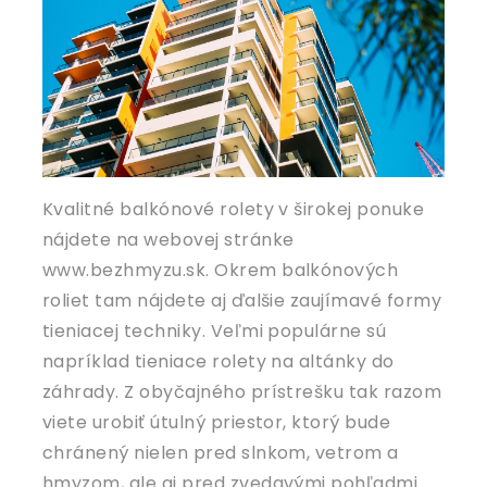
Kvalitné balkónové rolety v širokej ponuke
nájdete na webovej stránke
www.bezhmyzu.sk. Okrem balkónových
roliet tam nájdete aj ďalšie zaujímavé formy
tieniacej techniky. Veľmi populárne sú
napríklad tieniace rolety na altánky do
záhrady. Z obyčajného prístrešku tak razom
viete urobiť útulný priestor, ktorý bude
chránený nielen pred slnkom, vetrom a
hmyzom, ale aj pred zvedavými pohľadmi