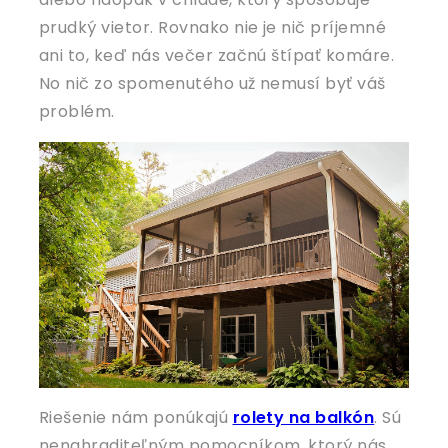
prudký vietor. Rovnako nie je nič príjemné
ani to, keď nás večer začnú štípať komáre.
No nič zo spomenutého už nemusí byť váš
problém.
Riešenie nám ponúkajú
rolety na balkón
. Sú
nenahraditeľným pomocníkom, ktorý nás