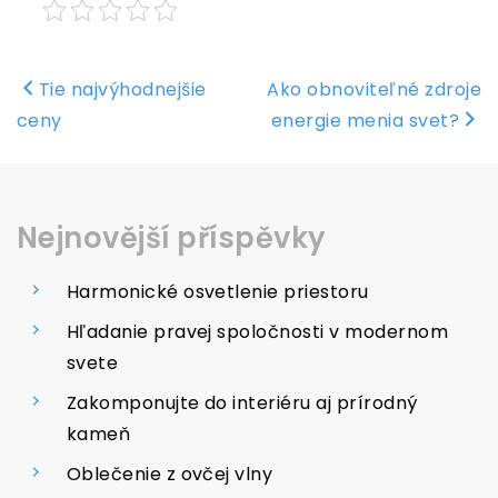
Navigace
Tie najvýhodnejšie
Ako obnoviteľné zdroje
pro
ceny
energie menia svet?
příspěvek
Nejnovější příspěvky
Harmonické osvetlenie priestoru
Hľadanie pravej spoločnosti v modernom
svete
Zakomponujte do interiéru aj prírodný
kameň
Oblečenie z ovčej vlny