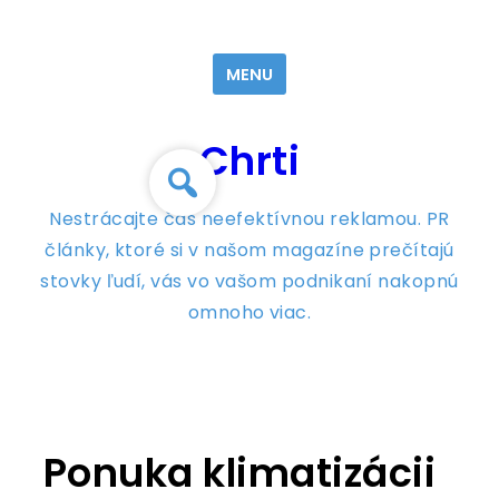
Skip
to
MENU
content
Chrti
Nestrácajte čas neefektívnou reklamou. PR
články, ktoré si v našom magazíne prečítajú
stovky ľudí, vás vo vašom podnikaní nakopnú
omnoho viac.
Ponuka klimatizácii