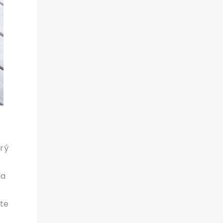
orý
da
te