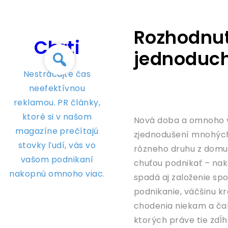
Skip
to
Rozhodnut
content
Chrti
jednoduch
Nestrácajte čas
neefektívnou
reklamou. PR články,
ktoré si v našom
Nová doba a omnoho v
magazíne prečítajú
zjednodušení mnohých 
stovky ľudí, vás vo
rôzneho druhu z domu, 
vašom podnikaní
chuťou podnikať – nak
nakopnú omnoho viac.
spadá aj založenie sp
podnikanie, väčšinu k
chodenia niekam a čak
ktorých práve tie zdĺh