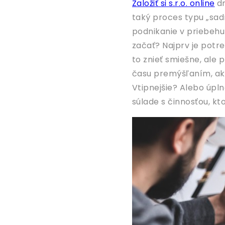
Založiť si s.r.o. online
dn
taký proces typu „sad
podnikanie v priebehu 
začať? Najprv je potre
to znieť smiešne, ale p
času premýšľaním, ak
Vtipnejšie? Alebo úpl
súlade s činnosťou, 