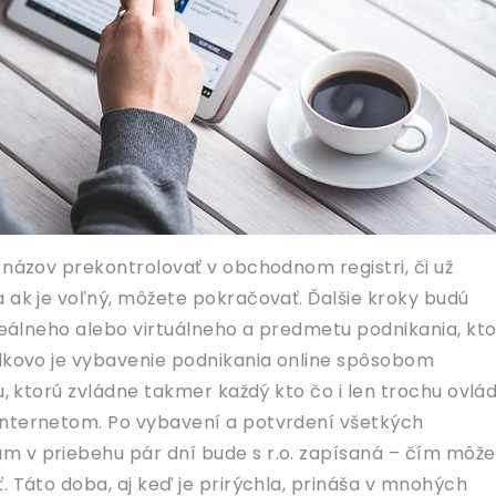
 názov prekontrolovať v obchodnom registri, či už
a ak je voľný, môžete pokračovať. Ďalšie kroky budú
 reálneho alebo virtuálneho a predmetu podnikania, kt
lkovo je vybavenie podnikania online spôsobom
ou, ktorú zvládne takmer každý kto čo i len trochu ovlá
internetom. Po vybavení a potvrdení všetkých
 v priebehu pár dní bude s r.o. zapísaná – čím môže
ť.
Táto doba, aj keď je prirýchla, prináša v mnohých