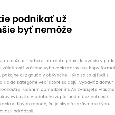
ie podnikať už
šie byť nemôže
iac možností vďaka internetu prinieslo ovocie v pod
záležitostí vrátane vybavenia obrovskej kopy formal
pokojne aj z gauča v obývačke. Týka sa to aj ľudí s
oľko do kategórie vecí ktoré sa dajú „vybaviť z domu“
oločnosti s ručením obmedzením. Ak zvažujete vlastné
rokov vybavíte v priebehu zopár hodín bez nutnosti
ania v dlhých radoch, čo je skvelá správa pre tých,
avosti odrádzali.