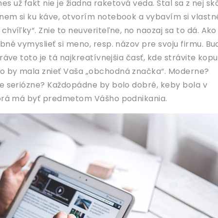
es už fakt nie je žiadna raketová veda. Stal sa z nej sk
nem si ku káve, otvorím notebook a vybavím si vlastn
chvíľky“. Znie to neuveriteľne, no naozaj sa to dá. Ako
bné vymyslieť si meno, resp. názov pre svoju firmu. Bu
ráve toto je tá najkreatívnejšia časť, kde strávite kopu
o by mala znieť Vaša „obchodná značka“. Moderne?
ne seriózne? Každopádne by bolo dobré, keby bola v
ktorá má byť predmetom Vášho podnikania.