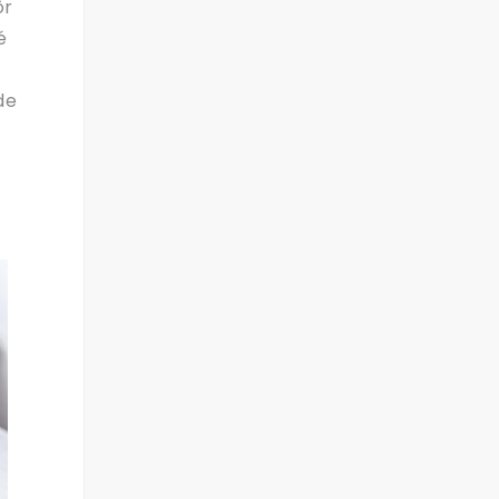
ôr
é
de