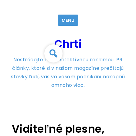
Skip
to
MENU
content
Chrti
Nestrácajte čas neefektívnou reklamou. PR
články, ktoré si v našom magazíne prečítajú
stovky ľudí, vás vo vašom podnikaní nakopnú
omnoho viac.
Viditeľné plesne,