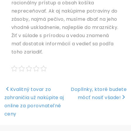
racionálny prístup a obsah košíka
nepreceňovať. Ak aj nakúpime potraviny do
zásoby, najmä pečivo, musíme dbať na jeho
vhodné uskladnenie, najlepšie do mrazničky.
Žiť v súlade s prírodou a vedou znamená
mať dostatok informácií a vedieť sa podľa
toho zariadiť.
Navigace
Kvalitný tovar zo
Dopllnky, ktoré budete
pro
zahraničia už nakúpite aj
môcť nosiť všade!
příspěvek
online za porovnateľné
ceny