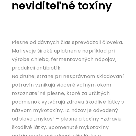
neviditeľné toxíny
Plesne od dávnych čias sprevádzali človeka.
Mali svoje široké uplatnenie napríklad pri
výrobe chleba, fermentovaných nápojov,
produkcii antibiotík.
Na druhej strane pri nesprávnom skladovaní
potravín vznikajú viaceré voľným okom
rozoznateľné plesne, ktoré za určitých
podmienok vytvárajú zdraviu škodlivé látky s
názvom mykotoxíny. Ic názov je odvodený
od slova „mykos“ – plesne a toxíny –zdraviu
škodlivé látky. Spomenuté mykotoxíny
patria medzi najjedovatejšie látky a