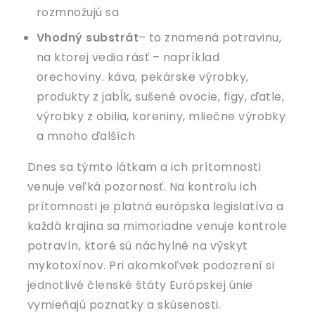
rozmnožujú sa
Vhodný substrát
– to znamená potravinu,
na ktorej vedia rásť – napríklad
orechoviny. káva, pekárske výrobky,
produkty z jabĺk, sušené ovocie, figy, ďatle,
výrobky z obilia, koreniny, mliečne výrobky
a mnoho ďalších
Dnes sa týmto látkam a ich prítomnosti
venuje veľká pozornosť. Na kontrolu ich
prítomnosti je platná európska legislatíva a
každá krajina sa mimoriadne venuje kontrole
potravín, ktoré sú náchylné na výskyt
mykotoxínov. Pri akomkoľvek podozrení si
jednotlivé členské štáty Európskej únie
vymieňajú poznatky a skúsenosti.