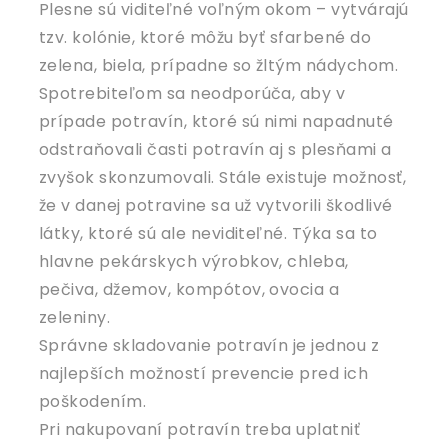
Plesne sú viditeľné voľným okom – vytvárajú
tzv. kolónie, ktoré môžu byť sfarbené do
zelena, biela, prípadne so žltým nádychom.
Spotrebiteľom sa neodporúča, aby v
prípade potravín, ktoré sú nimi napadnuté
odstraňovali časti potravín aj s plesňami a
zvyšok skonzumovali. Stále existuje možnosť,
že v danej potravine sa už vytvorili škodlivé
látky, ktoré sú ale neviditeľné. Týka sa to
hlavne pekárskych výrobkov, chleba,
pečiva, džemov, kompótov, ovocia a
zeleniny.
Správne skladovanie potravín je jednou z
najlepších možností prevencie pred ich
poškodením.
Pri nakupovaní potravín treba uplatniť