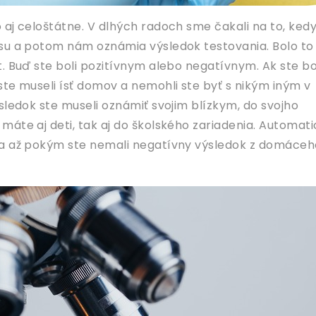
 aj celoštátne. V dlhých radoch sme čakali na to, ked
su a potom nám oznámia výsledok testovania. Bolo to
. Buď ste boli pozitívnym alebo negatívnym. Ak ste bo
ste museli ísť domov a nemohli ste byť s nikým iným v
sledok ste museli oznámiť svojim blízkym, do svojho
máte aj deti, tak aj do školského zariadenia. Automat
ma až pokým ste nemali negatívny výsledok z domáceh