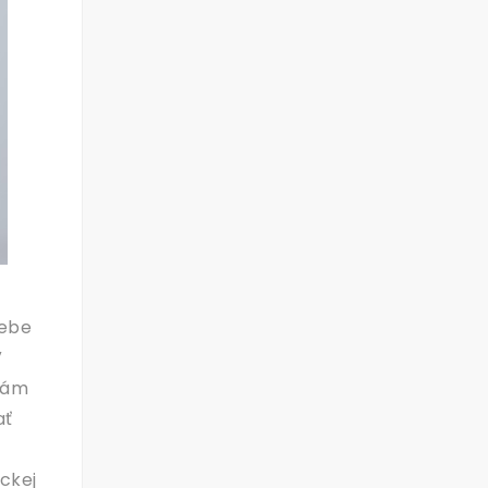
sebe
V
 vám
ať
ickej