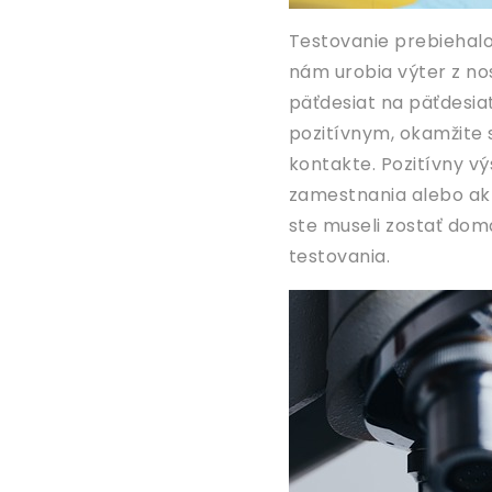
Testovanie prebiehalo
nám urobia výter z no
päťdesiat na päťdesiat
pozitívnym, okamžite 
kontakte. Pozitívny vý
zamestnania alebo ak 
ste museli zostať do
testovania.