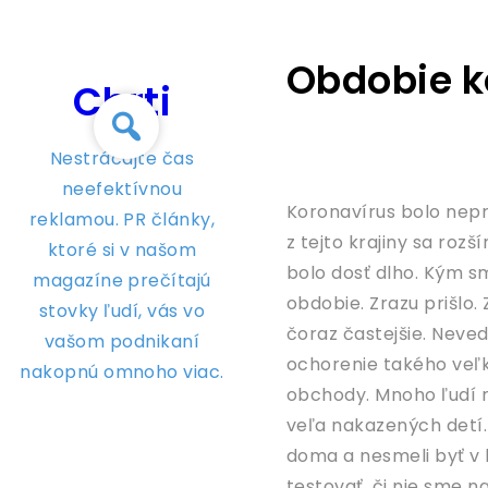
Skip
to
Obdobie k
content
Chrti
Nestrácajte čas
neefektívnou
Koronavírus bolo neprí
reklamou. PR články,
z tejto krajiny sa roz
ktoré si v našom
bolo dosť dlho. Kým s
magazíne prečítajú
obdobie. Zrazu prišlo.
stovky ľudí, vás vo
čoraz častejšie. Neve
vašom podnikaní
ochorenie takého veľk
nakopnú omnoho viac.
obchody. Mnoho ľudí n
veľa nakazených detí. 
doma a nesmeli byť v 
testovať, či nie sme