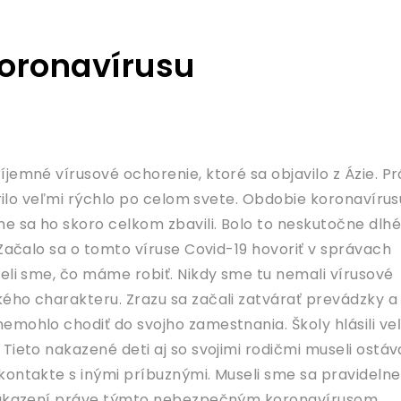
oronavírusu
jemné vírusové ochorenie, ktoré sa objavilo z Ázie. P
šírilo veľmi rýchlo po celom svete. Obdobie koronavírus
me sa ho skoro celkom zbavili. Bolo to neskutočne dlhé
 Začalo sa o tomto víruse Covid-19 hovoriť v správach
deli sme, čo máme robiť. Nikdy sme tu nemali vírusové
ého charakteru. Zrazu sa začali zatvárať prevádzky a
emohlo chodiť do svojho zamestnania. Školy hlásili ve
Tieto nakazené deti aj so svojimi rodičmi museli ostáv
kontakte s inými príbuznými. Museli sme sa pravidelne
 nakazení práve týmto nebezpečným koronavírusom.