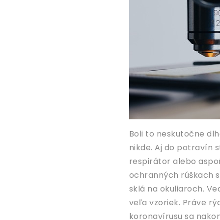
Boli to neskutočne dlh
nikde. Aj do potravín 
respirátor alebo aspo
ochranných rúškach sa 
sklá na okuliaroch. Ve
veľa vzoriek. Práve rý
koronavírusu sa nakon