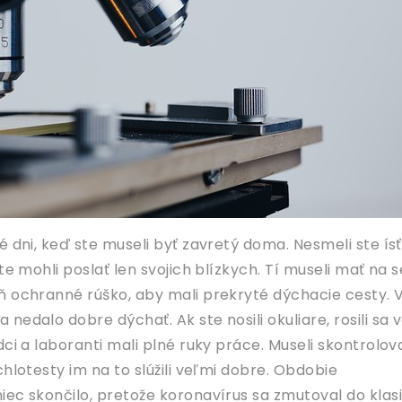
é dni, keď ste museli byť zavretý doma. Nesmeli ste ísť
ste mohli poslať len svojich blízkych. Tí museli mať na 
ň ochranné rúško, aby mali prekryté dýchacie cesty. 
nedalo dobre dýchať. Ak ste nosili okuliare, rosili sa
dci a laboranti mali plné ruky práce. Museli skontrolov
chlotesty im na to slúžili veľmi dobre. Obdobie
iec skončilo, pretože koronavírus sa zmutoval do klas