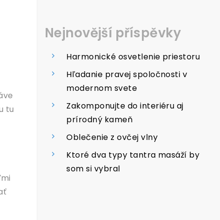
Nejnovější příspěvky
Harmonické osvetlenie priestoru
Hľadanie pravej spoločnosti v
modernom svete
ráve
Zakomponujte do interiéru aj
u tu
prírodný kameň
Oblečenie z ovčej vlny
Ktoré dva typy tantra masáží by
som si vybral
ľmi
ať