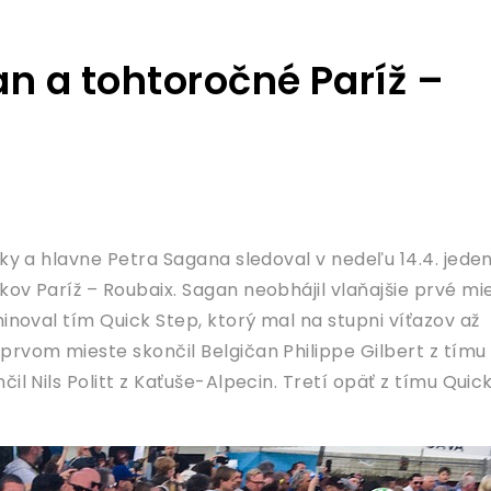
n a tohtoročné Paríž –
iky a hlavne Petra Sagana sledoval v nedeľu 14.4. jede
ov Paríž – Roubaix. Sagan neobhájil vlaňajšie prvé mi
minoval tím Quick Step, ktorý mal na stupni víťazov až
prvom mieste skončil Belgičan Philippe Gilbert z tímu
il Nils Politt z Kaťuše-Alpecin. Tretí opäť z tímu Quic