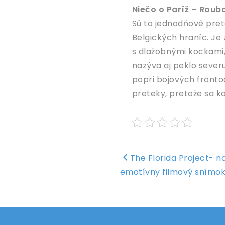
Niečo o Paríž – Rouba
Sú to jednodňové pret
Belgických hraníc. Je 
s dlažobnými kockami,
nazýva aj peklo severu 
popri bojových fronto
preteky, pretože sa ko
Navigace
The Florida Project- no
pro
emotívny filmový snímo
příspěvek