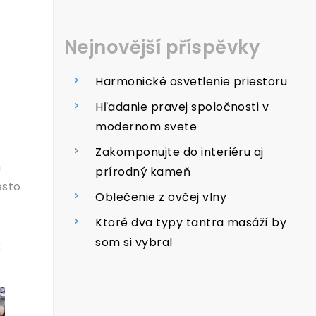
Nejnovější příspěvky
Harmonické osvetlenie priestoru
Hľadanie pravej spoločnosti v
modernom svete
Zakomponujte do interiéru aj
n
prírodný kameň
esto
Oblečenie z ovčej vlny
Ktoré dva typy tantra masáží by
som si vybral
k