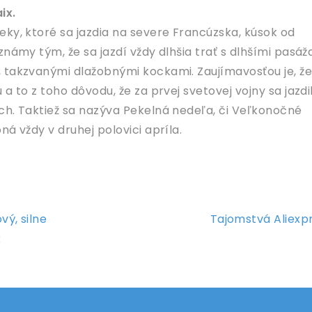
ix.
eky, ktoré sa jazdia na severe Francúzska, kúsok od
známy tým, že sa jazdí vždy dlhšia trať s dlhšími pasáž
 takzvanými dlažobnými kockami. Zaujímavosťou je, že
a to z toho dôvodu, že za prvej svetovej vojny sa jazdil
ch. Taktiež sa nazýva Pekelná nedeľa, či Veľkonočné
ná vždy v druhej polovici apríla.
vý, silne
Tajomstvá Aliexp
k