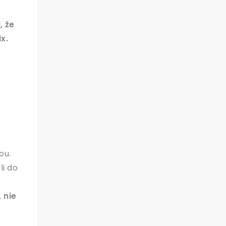
, že
x.
ou.
li do
 nie