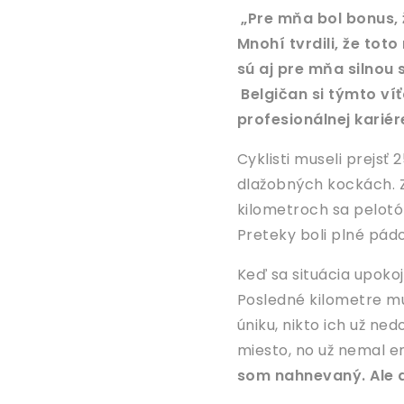
„Pre mňa bol bonus, 
Mnohí tvrdili, že tot
sú aj pre mňa silnou 
Belgičan si týmto víť
profesionálnej kariér
Cyklisti museli prejsť 
dlažobných kockách. Zo
kilometroch sa pelotó
Preteky boli plné pádov
Keď sa situácia upokoj
Posledné kilometre mu 
úniku, nikto ich už n
miesto, no už nemal e
som nahnevaný. Ale 