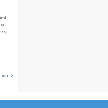
ami
 sa
o aj
ressu