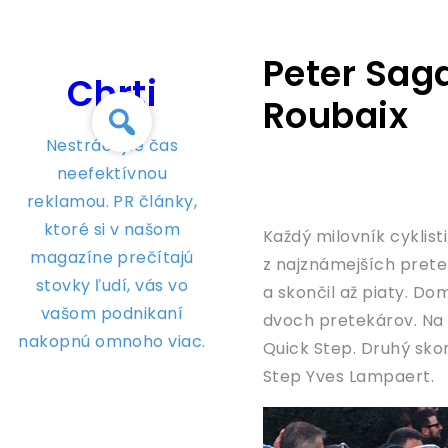
Skip
to
Peter Saga
content
Chrti
Roubaix
Nestrácajte čas
neefektívnou
reklamou. PR články,
ktoré si v našom
Každý milovník cyklist
magazíne prečítajú
z najznámejších pretek
stovky ľudí, vás vo
a skončil až piaty. Do
vašom podnikaní
dvoch pretekárov. Na 
nakopnú omnoho viac.
Quick Step. Druhý skonč
Step Yves Lampaert.