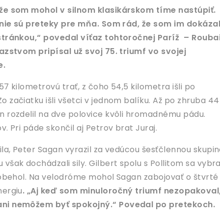
že som mohol v silnom klasikárskom tíme nastúpiť.
o nie sú preteky pre mňa. Som rád, že som im dokázal
stránkou,“ povedal víťaz tohtoročnej Paríž – Roubai
azstvom pripísal už svoj 75. triumf vo svojej
e.
257 kilometrovú trať, z čoho 54,5 kilometra išli po
 začiatku išli všetci v jednom balíku. Až po zhruba 44
n rozdelil na dve polovice kvôli hromadnému pádu.
. Pri páde skončil aj Petrov brat Juraj.
ila, Peter Sagan vyrazil za vedúcou šesťčlennou skupin
však dochádzali sily. Gilbert spolu s Pollitom sa vybra
edobehol. Na velodróme mohol Sagan zabojovať o štvrté
nergiu
.
„Aj keď som minuloročný triumf nezopakoval,
ani nemôžem byť spokojný.“ Povedal po pretekoch.