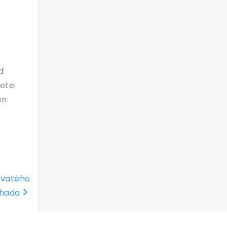
eď
ete.
en:
ovatého
hada