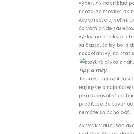
výber. Ak napríklad po
naozaj zo stoviek, ak 
Aliexpresse aj veľmi 
čo vám príde zásielka.
vyskytne nejaký probl
sa často, že by bol s
nespoľahlivý, no stať 
Tipy a triky
Je určite množstvo vec
Najlepšie a najmúdrejš
píšu dodávateľom buď 
prečítate, že tovar do
nemáte sa čoho báť.
Ak však vidíte viac ak
nad tým, či si od dané