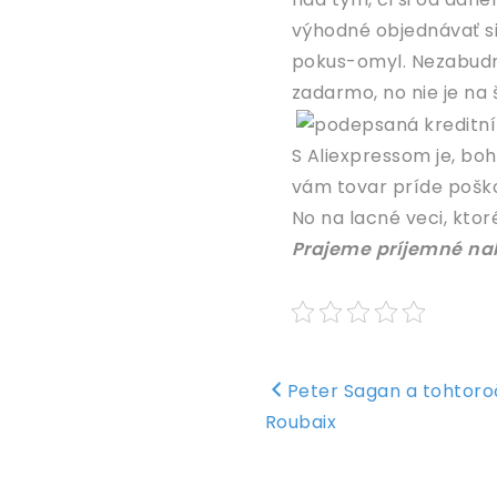
výhodné objednávať si d
pokus-omyl. Nezabudni
zadarmo, no nie je na 
S Aliexpressom je, boh
vám tovar príde pošk
No na lacné veci, ktoré
Prajeme príjemné na
Navigace
Peter Sagan a tohtoro
pro
Roubaix
příspěvek