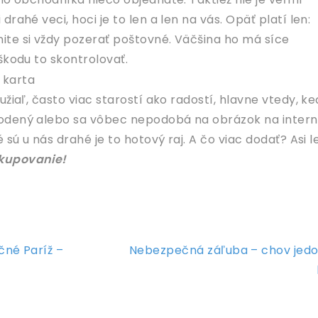
rahé veci, hoci je to len a len na vás. Opäť platí len:
te si vždy pozerať poštovné. Väčšina ho má síce
škodu to skontrolovať.
užiaľ, často viac starostí ako radostí, hlavne vtedy, k
odený alebo sa vôbec nepodobá na obrázok na intern
 sú u nás drahé je to hotový raj. A čo viac dodať? Asi l
kupovanie!
čné Paríž –
Nebezpečná záľuba – chov jed