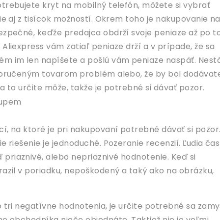
trebujete kryt na mobilný telefón, môžete si vybrať
nie aj z tisícok možností. Okrem toho je nakupovanie n
bezpečné, keďže predajca obdrží svoje peniaze až po t
 Aliexpress vám zatiaľ peniaze drží a v prípade, že sa
ém im len napíšete a pošlú vám peniaze naspäť. Nest
 doručeným tovarom problém alebo, že by bol dodávat
sa to určite môže, takže je potrebné si dávať pozor.
í, na ktoré je pri nakupovaní potrebné dávať si pozor
ie riešenie je jednoduché. Pozeranie recenzií. Ľudia ča
priaznivé, alebo nepriaznivé hodnotenie. Keď si
razil v poriadku, nepoškodený a taký ako na obrázku,
o tri negatívne hodnotenia, je určite potrebné sa zamy
ho obchodníka niečo objednáte. Taktiež nie je veľmi