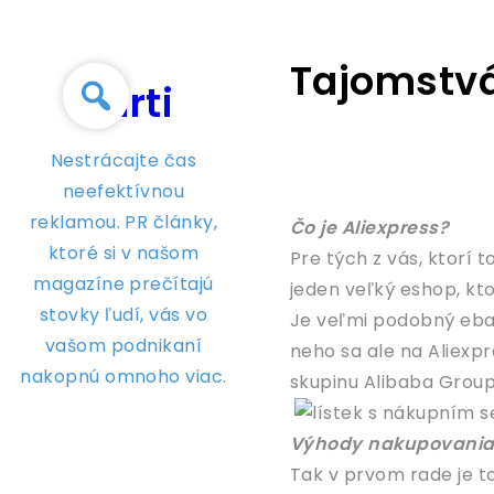
Skip
to
Tajomstvá
content
Chrti
Nestrácajte čas
neefektívnou
reklamou. PR články,
Čo je Aliexpress?
ktoré si v našom
Pre tých z vás, ktorí
magazíne prečítajú
jeden veľký eshop, kt
stovky ľudí, vás vo
Je veľmi podobný ebay
vašom podnikaní
neho sa ale na Aliexp
nakopnú omnoho viac.
skupinu Alibaba Group
Výhody nakupovani
Tak v prvom rade je 