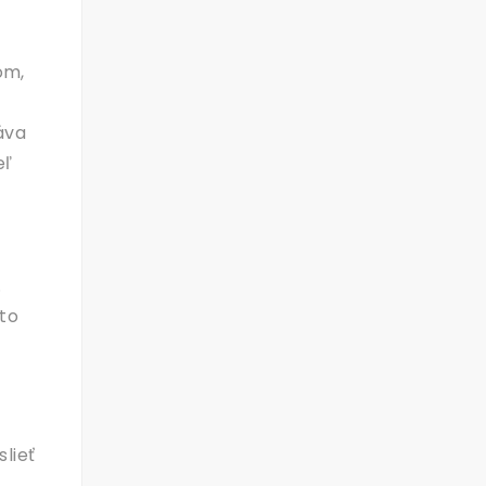
a
om,
áva
eľ
.
sto
slieť