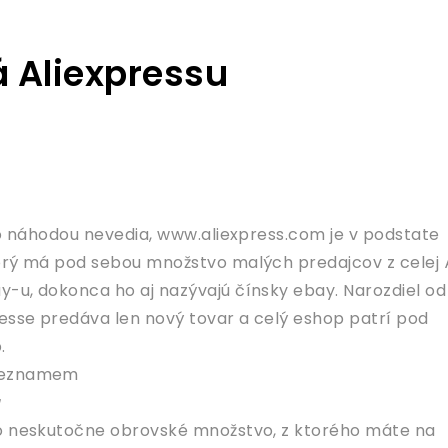
 Aliexpressu
 to náhodou nevedia, www.aliexpress.com je v podstate
orý má pod sebou množstvo malých predajcov z celej Á
-u, dokonca ho aj nazývajú čínsky ebay. Narozdiel od
resse predáva len nový tovar a celý eshop patrí pod
.
a
to neskutočne obrovské množstvo, z ktorého máte na